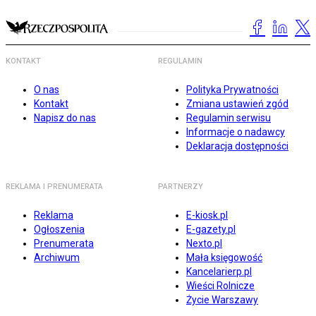
KONTAKT
REGULAMIN
O nas
Polityka Prywatności
Kontakt
Zmiana ustawień zgód
Napisz do nas
Regulamin serwisu
Informacje o nadawcy
Deklaracja dostępności
REKLAMA I PRENUMERATA
PARTNERZY
Reklama
E-kiosk.pl
Ogłoszenia
E-gazety.pl
Prenumerata
Nexto.pl
Archiwum
Mała księgowość
Kancelarierp.pl
Wieści Rolnicze
Życie Warszawy