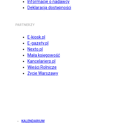
Informacje o nadawcy
Deklaracja dostępności
PARTNERZY
E-kiosk.pl
E-gazety.pl
Nexto.pl
Mała księgowość
Kancelarierp.pl
Wieści Rolnicze
Życie Warszawy
KALENDARIUM