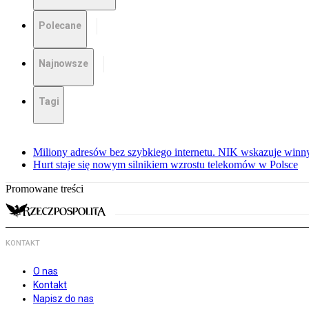
Polecane
Najnowsze
Tagi
Miliony adresów bez szybkiego internetu. NIK wskazuje winn
Hurt staje się nowym silnikiem wzrostu telekomów w Polsce
Promowane treści
KONTAKT
O nas
Kontakt
Napisz do nas