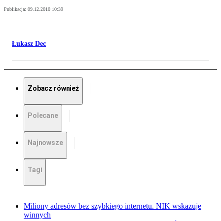
Publikacja:
09.12.2010 10:39
Łukasz Dec
Zobacz również
Polecane
Najnowsze
Tagi
Miliony adresów bez szybkiego internetu. NIK wskazuje
winnych