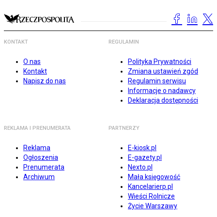
KONTAKT
REGULAMIN
O nas
Polityka Prywatności
Kontakt
Zmiana ustawień zgód
Napisz do nas
Regulamin serwisu
Informacje o nadawcy
Deklaracja dostępności
REKLAMA I PRENUMERATA
PARTNERZY
Reklama
E-kiosk.pl
Ogłoszenia
E-gazety.pl
Prenumerata
Nexto.pl
Archiwum
Mała księgowość
Kancelarierp.pl
Wieści Rolnicze
Życie Warszawy