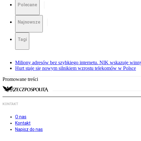
Polecane
Najnowsze
Tagi
Miliony adresów bez szybkiego internetu. NIK wskazuje winn
Hurt staje się nowym silnikiem wzrostu telekomów w Polsce
Promowane treści
KONTAKT
O nas
Kontakt
Napisz do nas