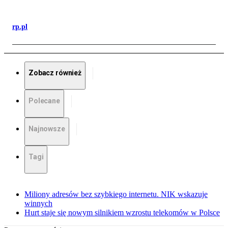
rp.pl
Zobacz również
Polecane
Najnowsze
Tagi
Miliony adresów bez szybkiego internetu. NIK wskazuje
winnych
Hurt staje się nowym silnikiem wzrostu telekomów w Polsce