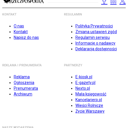
KONTAKT
REGULAMIN
O nas
Polityka Prywatności
Kontakt
Zmiana ustawień zgód
Napisz do nas
Regulamin serwisu
Informacje o nadawcy
Deklaracja dostępności
REKLAMA I PRENUMERATA
PARTNERZY
Reklama
E-kiosk.pl
Ogłoszenia
E-gazety.pl
Prenumerata
Nexto.pl
Archiwum
Mała księgowość
Kancelarierp.pl
Wieści Rolnicze
Życie Warszawy
NASZE WYDARZENIA