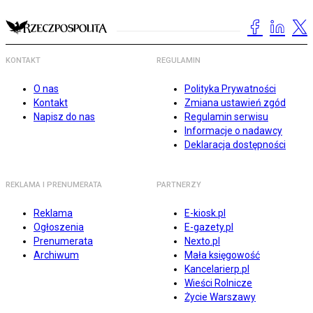
KONTAKT
REGULAMIN
O nas
Polityka Prywatności
Kontakt
Zmiana ustawień zgód
Napisz do nas
Regulamin serwisu
Informacje o nadawcy
Deklaracja dostępności
REKLAMA I PRENUMERATA
PARTNERZY
Reklama
E-kiosk.pl
Ogłoszenia
E-gazety.pl
Prenumerata
Nexto.pl
Archiwum
Mała księgowość
Kancelarierp.pl
Wieści Rolnicze
Życie Warszawy