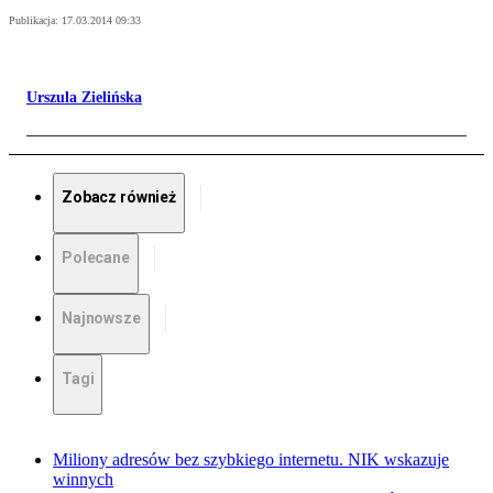
Publikacja:
17.03.2014 09:33
Urszula Zielińska
Zobacz również
Polecane
Najnowsze
Tagi
Miliony adresów bez szybkiego internetu. NIK wskazuje
winnych