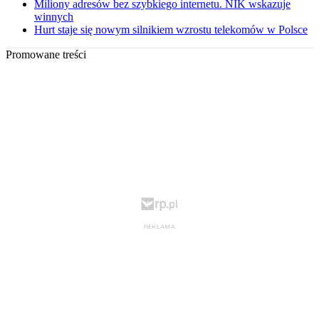
Miliony adresów bez szybkiego internetu. NIK wskazuje
winnych
Hurt staje się nowym silnikiem wzrostu telekomów w Polsce
Promowane treści