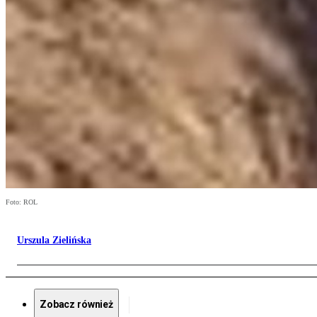
Foto: ROL
Urszula Zielińska
Zobacz również