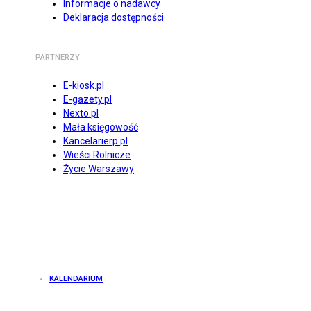
Informacje o nadawcy
Deklaracja dostępności
PARTNERZY
E-kiosk.pl
E-gazety.pl
Nexto.pl
Mała księgowość
Kancelarierp.pl
Wieści Rolnicze
Życie Warszawy
KALENDARIUM