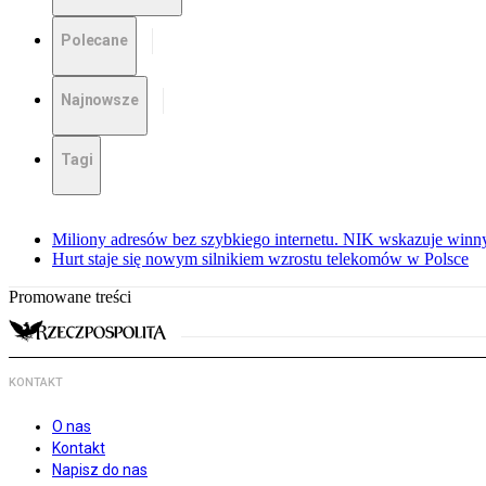
Polecane
Najnowsze
Tagi
Miliony adresów bez szybkiego internetu. NIK wskazuje winn
Hurt staje się nowym silnikiem wzrostu telekomów w Polsce
Promowane treści
KONTAKT
O nas
Kontakt
Napisz do nas