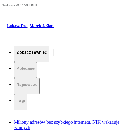
Publikacja:
05.10.2011 15:18
Łukasz Dec
,
Marek Jaślan
Zobacz również
Polecane
Najnowsze
Tagi
Miliony adresów bez szybkiego internetu. NIK wskazuje
winnych