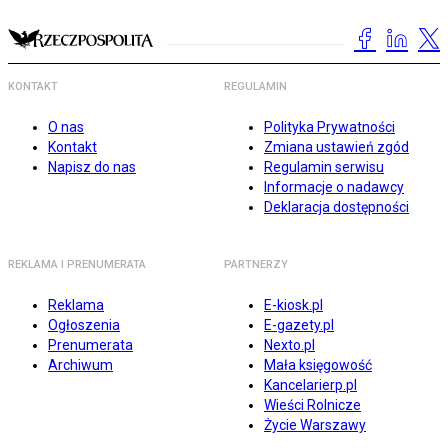
KONTAKT
REGULAMIN
O nas
Polityka Prywatności
Kontakt
Zmiana ustawień zgód
Napisz do nas
Regulamin serwisu
Informacje o nadawcy
Deklaracja dostępności
REKLAMA I PRENUMERATA
PARTNERZY
Reklama
E-kiosk.pl
Ogłoszenia
E-gazety.pl
Prenumerata
Nexto.pl
Archiwum
Mała księgowość
Kancelarierp.pl
Wieści Rolnicze
Życie Warszawy