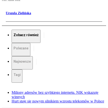
Foto: Adobe Stock
Urszula Zielińska
Zobacz również
Polecane
Najnowsze
Tagi
Miliony adresów bez szybkiego internetu. NIK wskazuje
winnych
Hurt staje się nowym silnikiem wzrostu telekomów w Polsce