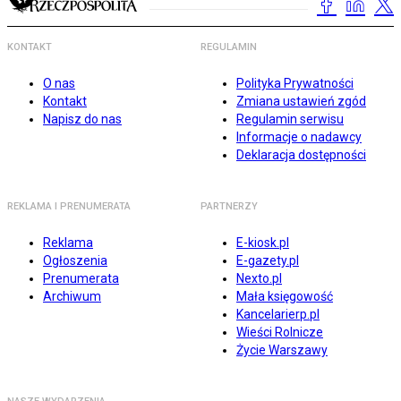
KONTAKT
REGULAMIN
O nas
Polityka Prywatności
Kontakt
Zmiana ustawień zgód
Napisz do nas
Regulamin serwisu
Informacje o nadawcy
Deklaracja dostępności
REKLAMA I PRENUMERATA
PARTNERZY
Reklama
E-kiosk.pl
Ogłoszenia
E-gazety.pl
Prenumerata
Nexto.pl
Archiwum
Mała księgowość
Kancelarierp.pl
Wieści Rolnicze
Życie Warszawy