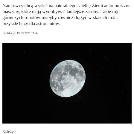
Naukowcy chcą wysłać na naturalnego satelitę Ziemi autonomiczne
maszyny, które mają wydobywać tamtejsze zasoby. Takie roje
górniczych robotów miałyby również drążyć w skałach m.in.
przyszłe bazy dla astronautów.
Publikacja:
19.09.2021 11:47
Księżyc