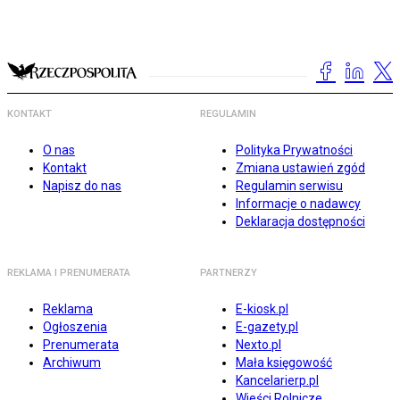
KONTAKT
REGULAMIN
O nas
Polityka Prywatności
Kontakt
Zmiana ustawień zgód
Napisz do nas
Regulamin serwisu
Informacje o nadawcy
Deklaracja dostępności
REKLAMA I PRENUMERATA
PARTNERZY
Reklama
E-kiosk.pl
Ogłoszenia
E-gazety.pl
Prenumerata
Nexto.pl
Archiwum
Mała księgowość
Kancelarierp.pl
Wieści Rolnicze