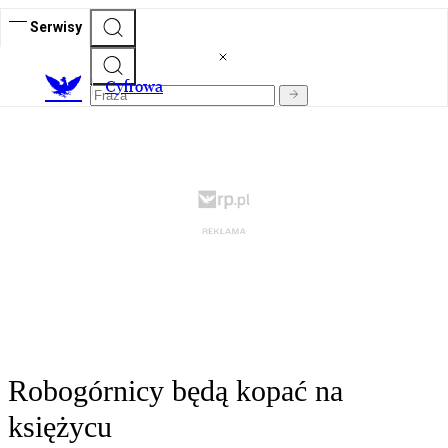
Serwisy
C
yfrowa
Robogórnicy będą kopać na
księżycu