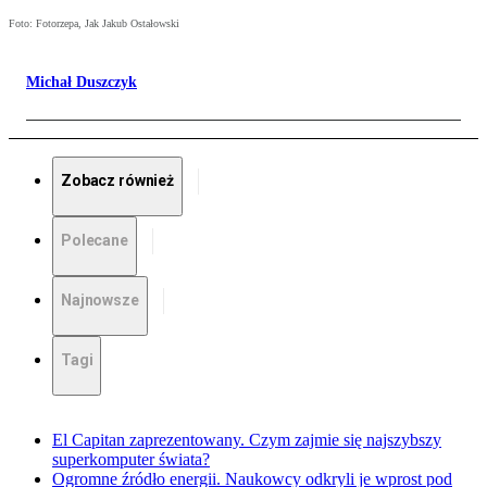
Foto: Fotorzepa, Jak Jakub Ostałowski
Michał Duszczyk
Zobacz również
Polecane
Najnowsze
Tagi
El Capitan zaprezentowany. Czym zajmie się najszybszy
superkomputer świata?
Ogromne źródło energii. Naukowcy odkryli je wprost pod