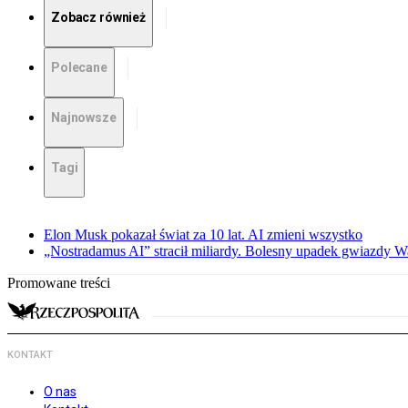
Zobacz również
Polecane
Najnowsze
Tagi
Elon Musk pokazał świat za 10 lat. AI zmieni wszystko
„Nostradamus AI” stracił miliardy. Bolesny upadek gwiazdy Wa
Promowane treści
KONTAKT
O nas