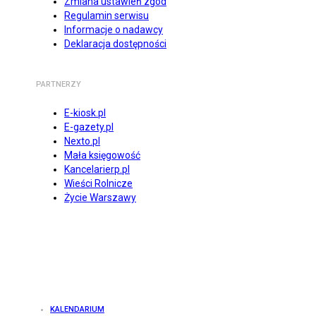
Zmiana ustawień zgód
Regulamin serwisu
Informacje o nadawcy
Deklaracja dostępności
PARTNERZY
E-kiosk.pl
E-gazety.pl
Nexto.pl
Mała księgowość
Kancelarierp.pl
Wieści Rolnicze
Życie Warszawy
KALENDARIUM