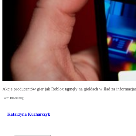
Akcje producentów gier jak Roblox tąpnęły na giełdach w ślad za informacj
Foto: Bloomberg
Katarzyna Kucharczyk