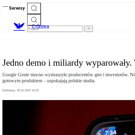
Serwisy
C
yfrowa
Jedno demo i miliardy wyparowały. 
Google Genie mocno wystraszyło producentów gier i inwestorów. Ni
gotowym produktem – uspokajają polskie studia.
Publikacja:
06.02.2026 10:29