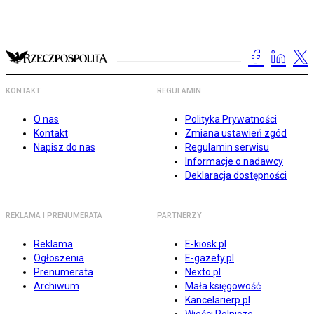
KONTAKT
REGULAMIN
O nas
Polityka Prywatności
Kontakt
Zmiana ustawień zgód
Napisz do nas
Regulamin serwisu
Informacje o nadawcy
Deklaracja dostępności
REKLAMA I PRENUMERATA
PARTNERZY
Reklama
E-kiosk.pl
Ogłoszenia
E-gazety.pl
Prenumerata
Nexto.pl
Archiwum
Mała księgowość
Kancelarierp.pl