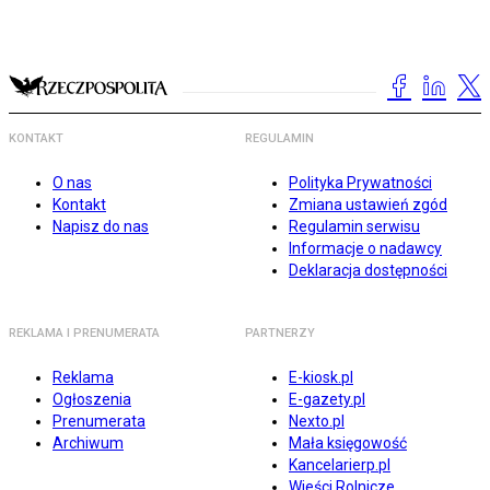
KONTAKT
REGULAMIN
O nas
Polityka Prywatności
Kontakt
Zmiana ustawień zgód
Napisz do nas
Regulamin serwisu
Informacje o nadawcy
Deklaracja dostępności
REKLAMA I PRENUMERATA
PARTNERZY
Reklama
E-kiosk.pl
Ogłoszenia
E-gazety.pl
Prenumerata
Nexto.pl
Archiwum
Mała księgowość
Kancelarierp.pl
Wieści Rolnicze