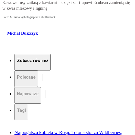
Kawowe fusy znikną z kawiarni – dzięki start-upowi Ecobean zamienią się
w kwas mlekowy i ligninę
Foto: Minimafiaphotographer / shutterstock
Michał Duszczyk
Zobacz również
Polecane
Najnowsze
Tagi
Najbogatsza kobieta w Rosji. To ona stoi za Wildberries,