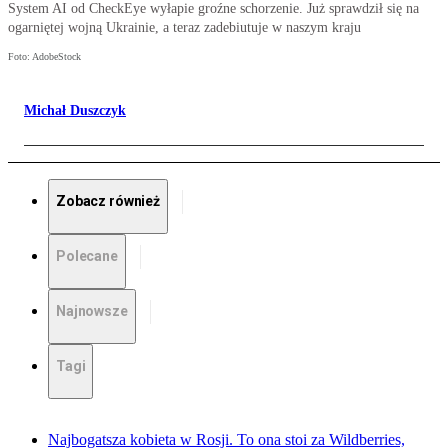
System AI od CheckEye wyłapie groźne schorzenie. Już sprawdził się na
ogarniętej wojną Ukrainie, a teraz zadebiutuje w naszym kraju
Foto: AdobeStock
Michał Duszczyk
Zobacz również
Polecane
Najnowsze
Tagi
Najbogatsza kobieta w Rosji. To ona stoi za Wildberries,