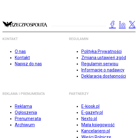
KONTAKT
REGULAMIN
O nas
Polityka Prywatności
Kontakt
Zmiana ustawień zgód
Napisz do nas
Regulamin serwisu
Informacje o nadawcy
Deklaracja dostępności
REKLAMA I PRENUMERATA
PARTNERZY
Reklama
E-kiosk.pl
Ogłoszenia
E-gazety.pl
Prenumerata
Nexto.pl
Archiwum
Mała księgowość
Kancelarierp.pl
Wieści Rolnicze