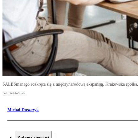
SALESmanago rozkręca się z międzynarodową ekspansją. Krakowska spółka, kt
Foto: AdobeStock
Michał Duszczyk
Zobacz również