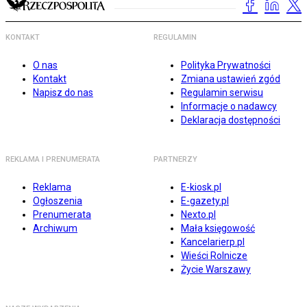
KONTAKT
REGULAMIN
O nas
Polityka Prywatności
Kontakt
Zmiana ustawień zgód
Napisz do nas
Regulamin serwisu
Informacje o nadawcy
Deklaracja dostępności
REKLAMA I PRENUMERATA
PARTNERZY
Reklama
E-kiosk.pl
Ogłoszenia
E-gazety.pl
Prenumerata
Nexto.pl
Archiwum
Mała księgowość
Kancelarierp.pl
Wieści Rolnicze
Życie Warszawy