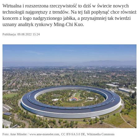
Wirtualna i rozszerzona rzeczywistość to dziś w świecie nowych
technologii najgorętszy z trendów. Na tej fali popłynąć chce również
koncern z logo nadgryzionego jabłka, a przynajmniej tak twierdzi
uznany analityk rynkowy Ming-Chi Kuo.
Publikacja:
09.08.2022 15:24
Foto: Arne Müseler / www.arne-mueseler.com, CC BY-SA 3.0 DE, Wikimedia Commons