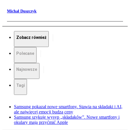
Michał Duszczyk
Zobacz również
Polecane
Najnowsze
Tagi
Samsung pokazał nowe smartfony. Stawia na składaki i AI,
ale najwięcej emocji budzą ceny
Samsung szykuje wysyp „składaków”. Nowe smartfony i
okulary mają przyćmić Apple