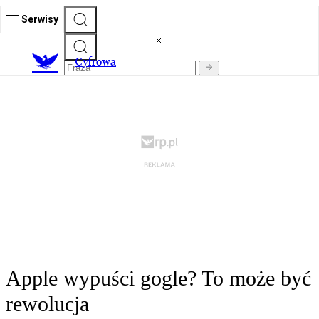
Serwisy
C
yfrowa
Apple wypuści gogle? To może być
rewolucja