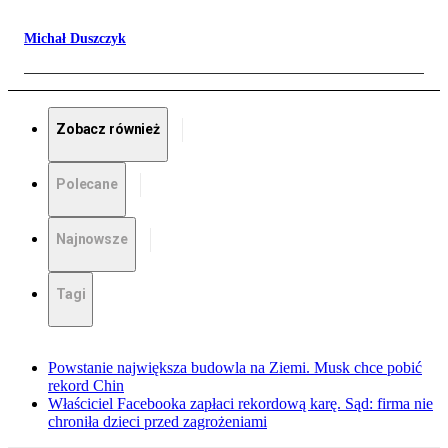
Michał Duszczyk
Zobacz również
Polecane
Najnowsze
Tagi
Powstanie największa budowla na Ziemi. Musk chce pobić
rekord Chin
Właściciel Facebooka zapłaci rekordową karę. Sąd: firma nie
chroniła dzieci przed zagrożeniami