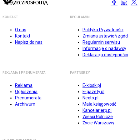
KONTAKT
REGULAMIN
O nas
Polityka Prywatności
Kontakt
Zmiana ustawień zgód
Napisz do nas
Regulamin serwisu
Informacje o nadawcy
Deklaracja dostępności
REKLAMA I PRENUMERATA
PARTNERZY
Reklama
E-kiosk.pl
Ogłoszenia
E-gazety.pl
Prenumerata
Nexto.pl
Archiwum
Mała księgowość
Kancelarierp.pl
Wieści Rolnicze
Życie Warszawy