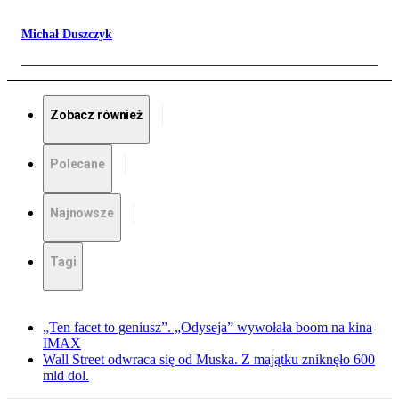
Michał Duszczyk
Zobacz również
Polecane
Najnowsze
Tagi
„Ten facet to geniusz”. „Odyseja” wywołała boom na kina
IMAX
Wall Street odwraca się od Muska. Z majątku zniknęło 600
mld dol.