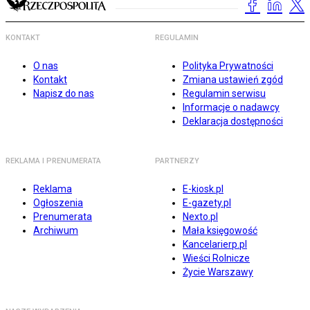
KONTAKT
REGULAMIN
O nas
Polityka Prywatności
Kontakt
Zmiana ustawień zgód
Napisz do nas
Regulamin serwisu
Informacje o nadawcy
Deklaracja dostępności
REKLAMA I PRENUMERATA
PARTNERZY
Reklama
E-kiosk.pl
Ogłoszenia
E-gazety.pl
Prenumerata
Nexto.pl
Archiwum
Mała księgowość
Kancelarierp.pl
Wieści Rolnicze
Życie Warszawy