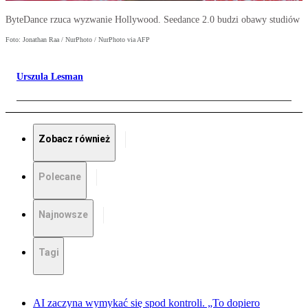
ByteDance rzuca wyzwanie Hollywood. Seedance 2.0 budzi obawy studiów
Foto: Jonathan Raa / NurPhoto / NurPhoto via AFP
Urszula Lesman
Zobacz również
Polecane
Najnowsze
Tagi
AI zaczyna wymykać się spod kontroli. „To dopiero