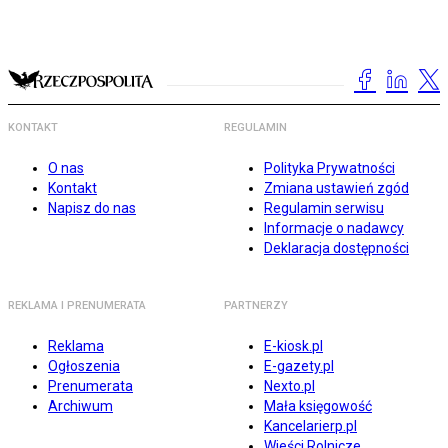
KONTAKT
REGULAMIN
O nas
Polityka Prywatności
Kontakt
Zmiana ustawień zgód
Napisz do nas
Regulamin serwisu
Informacje o nadawcy
Deklaracja dostępności
REKLAMA I PRENUMERATA
PARTNERZY
Reklama
E-kiosk.pl
Ogłoszenia
E-gazety.pl
Prenumerata
Nexto.pl
Archiwum
Mała księgowość
Kancelarierp.pl
Wieści Rolnicze