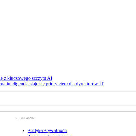
się z kluczowego szczytu AI
a inteligencja staje się priorytetem dla dyrektorów IT
REGULAMIN
Polityka Prywatności