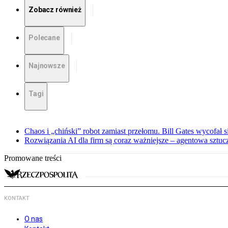
Zobacz również
Polecane
Najnowsze
Tagi
Chaos i „chiński” robot zamiast przełomu. Bill Gates wycofał 
Rozwiązania AI dla firm są coraz ważniejsze – agentowa sztuczn
Promowane treści
KONTAKT
O nas