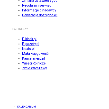
Zmiana ustawień zgód
Regulamin serwisu
Informacje o nadawcy
Deklaracja dostępności
PARTNERZY
E-kiosk.pl
E-gazety.pl
Nexto.pl
Mała księgowość
Kancelarierp.pl
Wieści Rolnicze
Życie Warszawy
KALENDARIUM