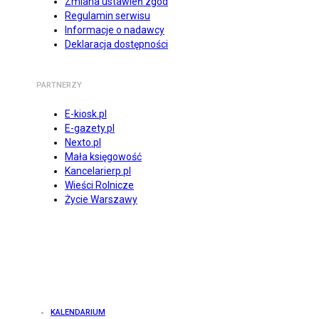
Zmiana ustawień zgód
Regulamin serwisu
Informacje o nadawcy
Deklaracja dostępności
PARTNERZY
E-kiosk.pl
E-gazety.pl
Nexto.pl
Mała księgowość
Kancelarierp.pl
Wieści Rolnicze
Życie Warszawy
KALENDARIUM