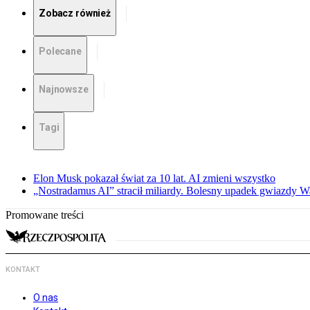
Zobacz również
Polecane
Najnowsze
Tagi
Elon Musk pokazał świat za 10 lat. AI zmieni wszystko
„Nostradamus AI” stracił miliardy. Bolesny upadek gwiazdy Wa
Promowane treści
KONTAKT
O nas