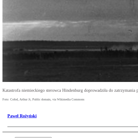
Katastrofa niemieckiego sterowca Hindenburg doprowadziła do zatrzymania p
Foto: Cofod, Arthur Jr, Public domain, via Wikimedia Commons
Paweł Rożyński