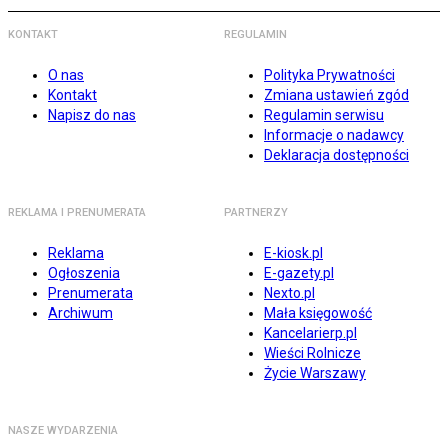
KONTAKT
REGULAMIN
O nas
Polityka Prywatności
Kontakt
Zmiana ustawień zgód
Napisz do nas
Regulamin serwisu
Informacje o nadawcy
Deklaracja dostępności
REKLAMA I PRENUMERATA
PARTNERZY
Reklama
E-kiosk.pl
Ogłoszenia
E-gazety.pl
Prenumerata
Nexto.pl
Archiwum
Mała księgowość
Kancelarierp.pl
Wieści Rolnicze
Życie Warszawy
NASZE WYDARZENIA