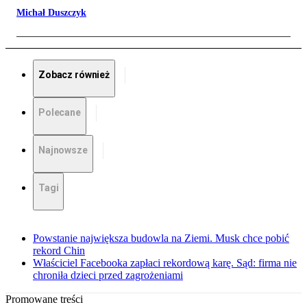
Michał Duszczyk
Zobacz również
Polecane
Najnowsze
Tagi
Powstanie największa budowla na Ziemi. Musk chce pobić
rekord Chin
Właściciel Facebooka zapłaci rekordową karę. Sąd: firma nie
chroniła dzieci przed zagrożeniami
Promowane treści