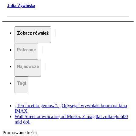
Julia Żywińska
Zobacz również
Polecane
Najnowsze
Tagi
„Ten facet to geniusz”. „Odyseja” wywołała boom na kina
IMAX
Wall Street odwraca się od Muska. Z majątku zniknęło 600
mld dol.
Promowane treści