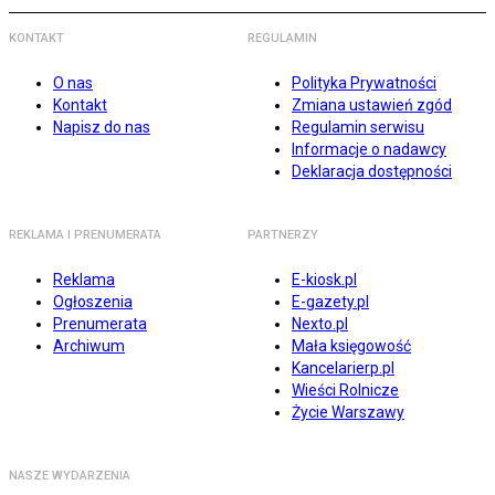
KONTAKT
REGULAMIN
O nas
Polityka Prywatności
Kontakt
Zmiana ustawień zgód
Napisz do nas
Regulamin serwisu
Informacje o nadawcy
Deklaracja dostępności
REKLAMA I PRENUMERATA
PARTNERZY
Reklama
E-kiosk.pl
Ogłoszenia
E-gazety.pl
Prenumerata
Nexto.pl
Archiwum
Mała księgowość
Kancelarierp.pl
Wieści Rolnicze
Życie Warszawy
NASZE WYDARZENIA