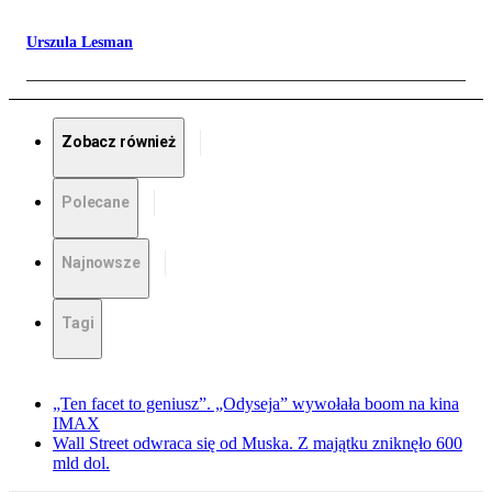
Urszula Lesman
Zobacz również
Polecane
Najnowsze
Tagi
„Ten facet to geniusz”. „Odyseja” wywołała boom na kina
IMAX
Wall Street odwraca się od Muska. Z majątku zniknęło 600
mld dol.