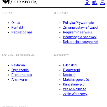
KONTAKT
REGULAMIN
O nas
Polityka Prywatności
Kontakt
Zmiana ustawień zgód
Napisz do nas
Regulamin serwisu
Informacje o nadawcy
Deklaracja dostępności
REKLAMA I PRENUMERATA
PARTNERZY
Reklama
E-kiosk.pl
Ogłoszenia
E-gazety.pl
Prenumerata
Nexto.pl
Archiwum
Mała księgowość
Kancelarierp.pl
Wieści Rolnicze
Życie Warszawy