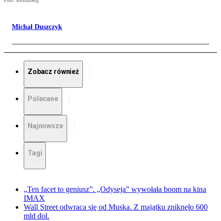
Foto: Bloomberg
Michał Duszczyk
Zobacz również
Polecane
Najnowsze
Tagi
„Ten facet to geniusz”. „Odyseja” wywołała boom na kina
IMAX
Wall Street odwraca się od Muska. Z majątku zniknęło 600
mld dol.