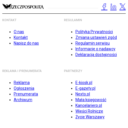
KONTAKT
REGULAMIN
O nas
Polityka Prywatności
Kontakt
Zmiana ustawień zgód
Napisz do nas
Regulamin serwisu
Informacje o nadawcy
Deklaracja dostępności
REKLAMA I PRENUMERATA
PARTNERZY
Reklama
E-kiosk.pl
Ogłoszenia
E-gazety.pl
Prenumerata
Nexto.pl
Archiwum
Mała księgowość
Kancelarierp.pl
Wieści Rolnicze
Życie Warszawy