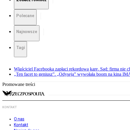
Polecane
Najnowsze
Tagi
Właściciel Facebooka zapłaci rekordową karę. Sąd: firma nie c
„Ten facet to geniusz”. „Odyseja” wywołała boom na kina I
Promowane treści
KONTAKT
O nas
Kontakt