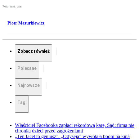
Foto: mat. pras.
Piotr Mazurkiewicz
Zobacz również
Polecane
Najnowsze
Tagi
Właściciel Facebooka zapłaci rekordową karę. Sąd: firma nie
chroniła dzieci przed zagrożeniami
„Ten facet to geniusz”. „Odyseja” wywołała boom na kina