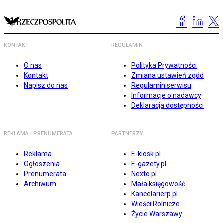
KONTAKT
REGULAMIN
O nas
Polityka Prywatności
Kontakt
Zmiana ustawień zgód
Napisz do nas
Regulamin serwisu
Informacje o nadawcy
Deklaracja dostępności
REKLAMA I PRENUMERATA
PARTNERZY
Reklama
E-kiosk.pl
Ogłoszenia
E-gazety.pl
Prenumerata
Nexto.pl
Archiwum
Mała księgowość
Kancelarierp.pl
Wieści Rolnicze
Życie Warszawy