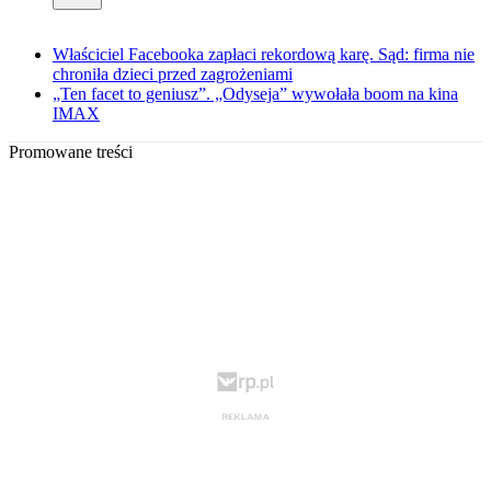
Właściciel Facebooka zapłaci rekordową karę. Sąd: firma nie
chroniła dzieci przed zagrożeniami
„Ten facet to geniusz”. „Odyseja” wywołała boom na kina
IMAX
Promowane treści