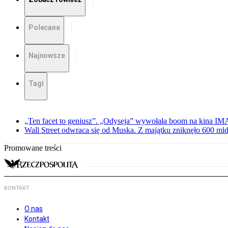
Polecane
Najnowsze
Tagi
„Ten facet to geniusz”. „Odyseja” wywołała boom na kina I
Wall Street odwraca się od Muska. Z majątku zniknęło 600 mld
Promowane treści
KONTAKT
O nas
Kontakt