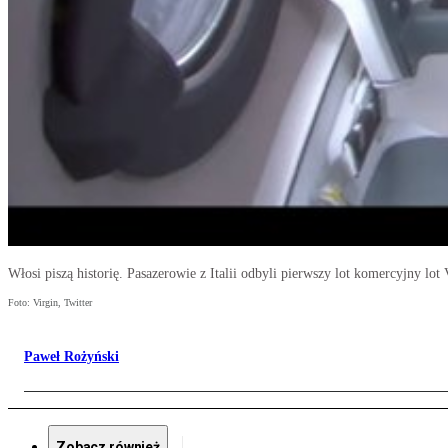
Włosi piszą historię. Pasazerowie z Italii odbyli pierwszy lot komercyjny lot 
Foto: Virgin, Twitter
Paweł Rożyński
Zobacz również