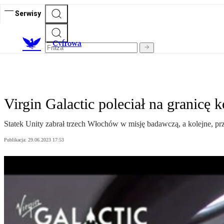
Serwisy
C
yfrowa
Virgin Galactic poleciał na granicę
Statek Unity zabrał trzech Włochów w misję badawczą, a kolejne, prz
Publikacja:
29.06.2023 17:53