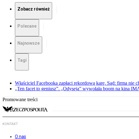
Zobacz również
Polecane
Najnowsze
Tagi
Właściciel Facebooka zapłaci rekordową karę. Sąd: firma nie c
„Ten facet to geniusz”. „Odyseja” wywołała boom na kina I
Promowane treści
KONTAKT
O nas