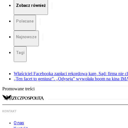
Zobacz również
Polecane
Najnowsze
Tagi
Właściciel Facebooka zapłaci rekordową karę. Sąd: firma nie c
„Ten facet to geniusz”. „Odyseja” wywołała boom na kina I
Promowane treści
KONTAKT
O nas