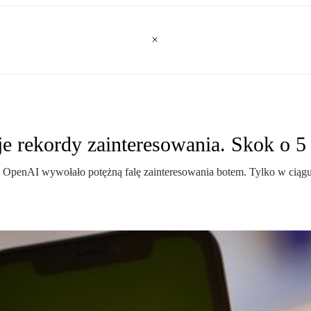
rekordy zainteresowania. Skok o 5 t
d OpenAI wywołało potężną falę zainteresowania botem. Tylko w ciąg