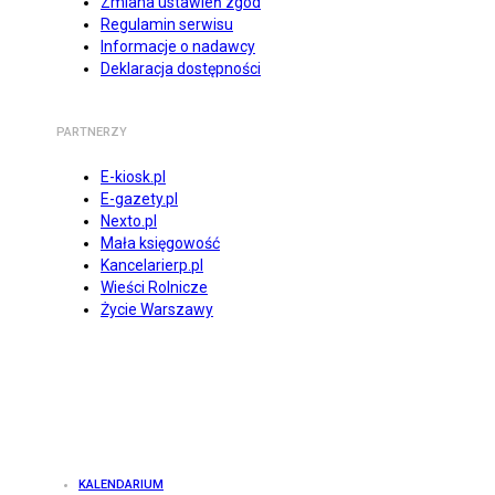
Zmiana ustawień zgód
Regulamin serwisu
Informacje o nadawcy
Deklaracja dostępności
PARTNERZY
E-kiosk.pl
E-gazety.pl
Nexto.pl
Mała księgowość
Kancelarierp.pl
Wieści Rolnicze
Życie Warszawy
KALENDARIUM