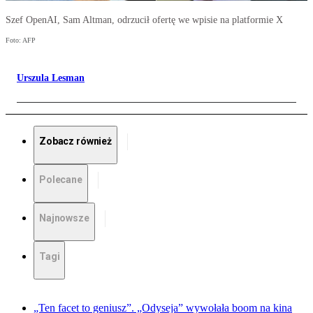
Szef OpenAI, Sam Altman, odrzucił ofertę we wpisie na platformie X
Foto: AFP
Urszula Lesman
Zobacz również
Polecane
Najnowsze
Tagi
„Ten facet to geniusz”. „Odyseja” wywołała boom na kina