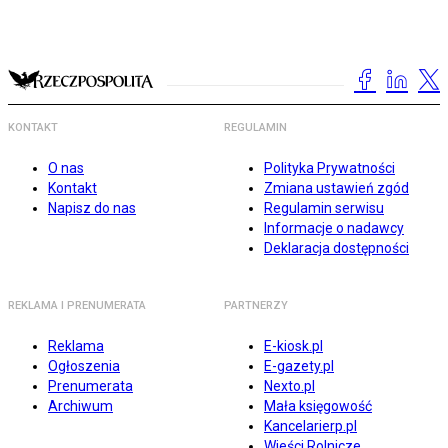
KONTAKT
REGULAMIN
O nas
Polityka Prywatności
Kontakt
Zmiana ustawień zgód
Napisz do nas
Regulamin serwisu
Informacje o nadawcy
Deklaracja dostępności
REKLAMA I PRENUMERATA
PARTNERZY
Reklama
E-kiosk.pl
Ogłoszenia
E-gazety.pl
Prenumerata
Nexto.pl
Archiwum
Mała księgowość
Kancelarierp.pl
Wieści Rolnicze