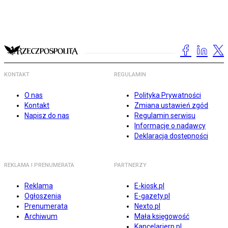
KONTAKT
REGULAMIN
O nas
Polityka Prywatności
Kontakt
Zmiana ustawień zgód
Napisz do nas
Regulamin serwisu
Informacje o nadawcy
Deklaracja dostępności
REKLAMA I PRENUMERATA
PARTNERZY
Reklama
E-kiosk.pl
Ogłoszenia
E-gazety.pl
Prenumerata
Nexto.pl
Archiwum
Mała księgowość
Kancelarierp.pl