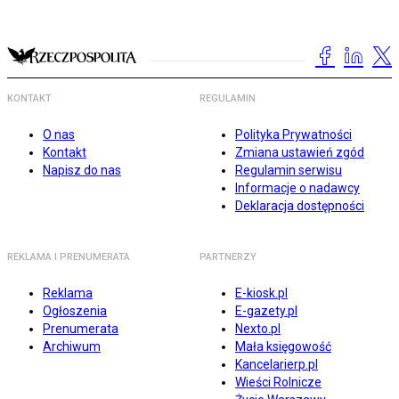
KONTAKT
REGULAMIN
O nas
Polityka Prywatności
Kontakt
Zmiana ustawień zgód
Napisz do nas
Regulamin serwisu
Informacje o nadawcy
Deklaracja dostępności
REKLAMA I PRENUMERATA
PARTNERZY
Reklama
E-kiosk.pl
Ogłoszenia
E-gazety.pl
Prenumerata
Nexto.pl
Archiwum
Mała księgowość
Kancelarierp.pl
Wieści Rolnicze