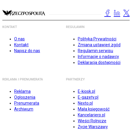
KONTAKT
REGULAMIN
O nas
Polityka Prywatności
Kontakt
Zmiana ustawień zgód
Napisz do nas
Regulamin serwisu
Informacje o nadawcy
Deklaracja dostępności
REKLAMA I PRENUMERATA
PARTNERZY
Reklama
E-kiosk.pl
Ogłoszenia
E-gazety.pl
Prenumerata
Nexto.pl
Archiwum
Mała księgowość
Kancelarierp.pl
Wieści Rolnicze
Życie Warszawy