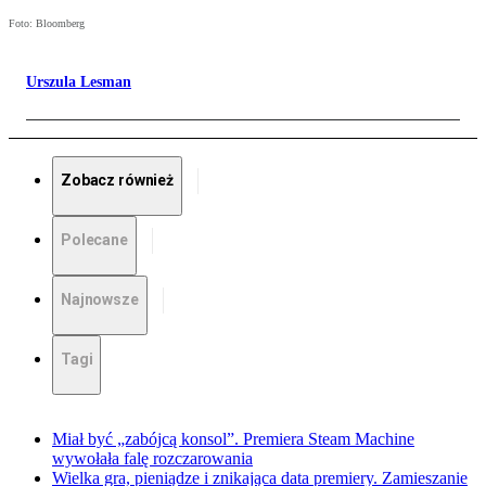
Foto: Bloomberg
Urszula Lesman
Zobacz również
Polecane
Najnowsze
Tagi
Miał być „zabójcą konsol”. Premiera Steam Machine
wywołała falę rozczarowania
Wielka gra, pieniądze i znikająca data premiery. Zamieszanie