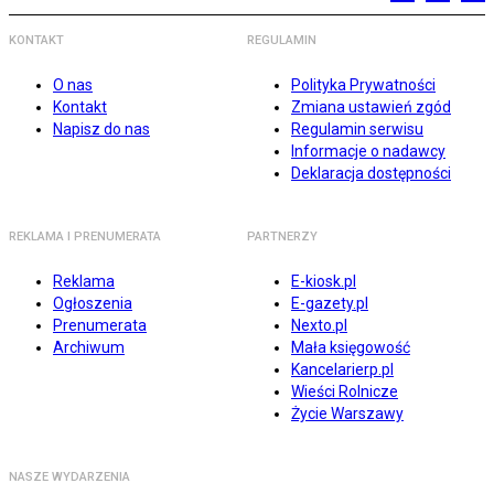
KONTAKT
REGULAMIN
O nas
Polityka Prywatności
Kontakt
Zmiana ustawień zgód
Napisz do nas
Regulamin serwisu
Informacje o nadawcy
Deklaracja dostępności
REKLAMA I PRENUMERATA
PARTNERZY
Reklama
E-kiosk.pl
Ogłoszenia
E-gazety.pl
Prenumerata
Nexto.pl
Archiwum
Mała księgowość
Kancelarierp.pl
Wieści Rolnicze
Życie Warszawy
NASZE WYDARZENIA