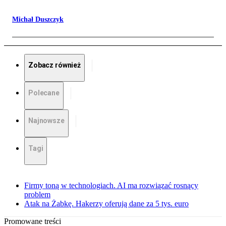
Michał Duszczyk
Zobacz również
Polecane
Najnowsze
Tagi
Firmy toną w technologiach. AI ma rozwiązać rosnący
problem
Atak na Żabkę. Hakerzy oferują dane za 5 tys. euro
Promowane treści