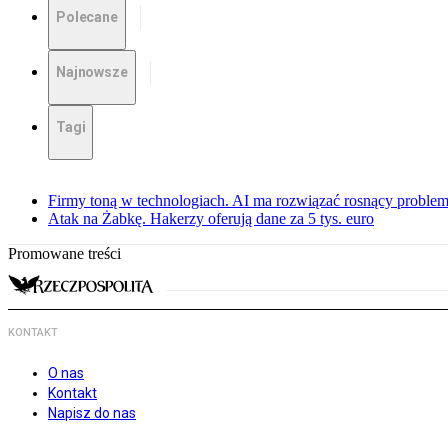
Polecane
Najnowsze
Tagi
Firmy toną w technologiach. AI ma rozwiązać rosnący proble
Atak na Żabkę. Hakerzy oferują dane za 5 tys. euro
Promowane treści
KONTAKT
O nas
Kontakt
Napisz do nas