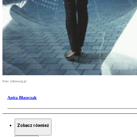
Foto: cyfrowa.rp.pl
Anita Błaszczak
Zobacz również