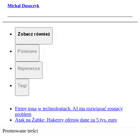
Michał Duszczyk
Zobacz również
Polecane
Najnowsze
Tagi
Firmy toną w technologiach. AI ma rozwiązać rosnący
problem
Atak na Żabkę. Hakerzy oferują dane za 5 tys. euro
Promowane treści