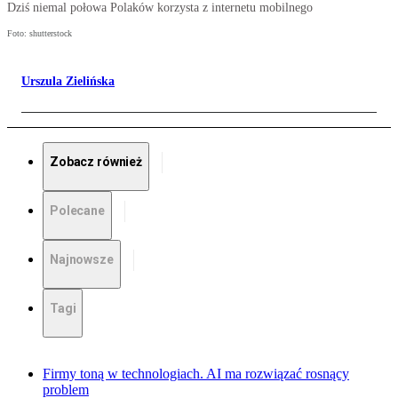
Dziś niemal połowa Polaków korzysta z internetu mobilnego
Foto: shutterstock
Urszula Zielińska
Zobacz również
Polecane
Najnowsze
Tagi
Firmy toną w technologiach. AI ma rozwiązać rosnący
problem