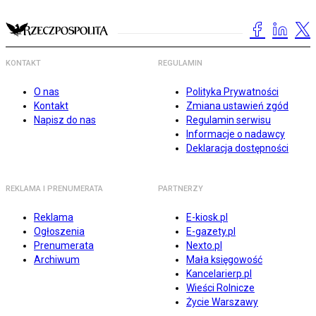
KONTAKT
REGULAMIN
O nas
Polityka Prywatności
Kontakt
Zmiana ustawień zgód
Napisz do nas
Regulamin serwisu
Informacje o nadawcy
Deklaracja dostępności
REKLAMA I PRENUMERATA
PARTNERZY
Reklama
E-kiosk.pl
Ogłoszenia
E-gazety.pl
Prenumerata
Nexto.pl
Archiwum
Mała księgowość
Kancelarierp.pl
Wieści Rolnicze
Życie Warszawy