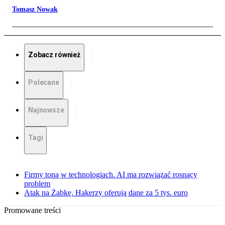
Tomasz Nowak
Zobacz również
Polecane
Najnowsze
Tagi
Firmy toną w technologiach. AI ma rozwiązać rosnący
problem
Atak na Żabkę. Hakerzy oferują dane za 5 tys. euro
Promowane treści