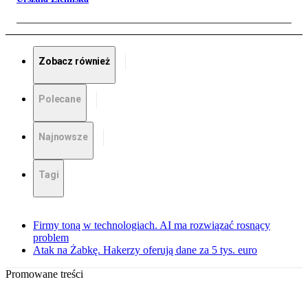
Zobacz również
Polecane
Najnowsze
Tagi
Firmy toną w technologiach. AI ma rozwiązać rosnący
problem
Atak na Żabkę. Hakerzy oferują dane za 5 tys. euro
Promowane treści