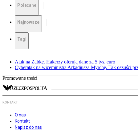
Polecane
Najnowsze
Tagi
Atak na Żabkę. Hakerzy oferują dane za 5 tys. euro
Cyberatak na wiceministra Arkadiusza Myrchę. Tak oszuści p
Promowane treści
KONTAKT
O nas
Kontakt
Napisz do nas