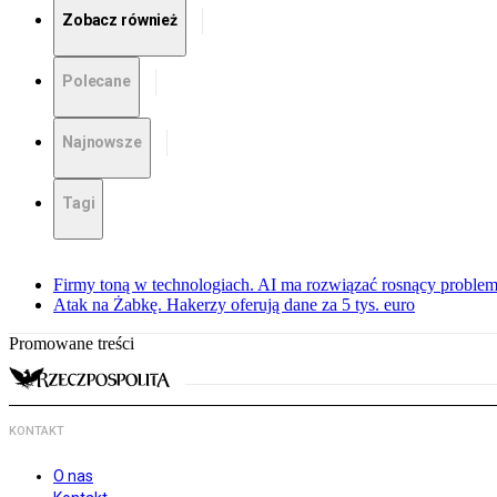
Zobacz również
Polecane
Najnowsze
Tagi
Firmy toną w technologiach. AI ma rozwiązać rosnący proble
Atak na Żabkę. Hakerzy oferują dane za 5 tys. euro
Promowane treści
KONTAKT
O nas