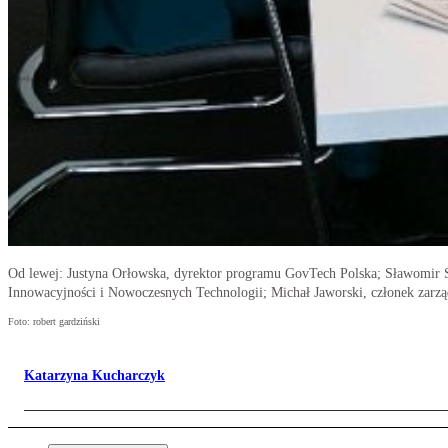
Od lewej: Justyna Orłowska, dyrektor programu GovTech Polska; Sławomir S
Innowacyjności i Nowoczesnych Technologii; Michał Jaworski, członek zar
Foto: robert gardziński
Katarzyna Kucharczyk