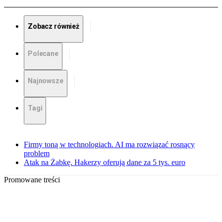
Zobacz również
Polecane
Najnowsze
Tagi
Firmy toną w technologiach. AI ma rozwiązać rosnący
problem
Atak na Żabkę. Hakerzy oferują dane za 5 tys. euro
Promowane treści