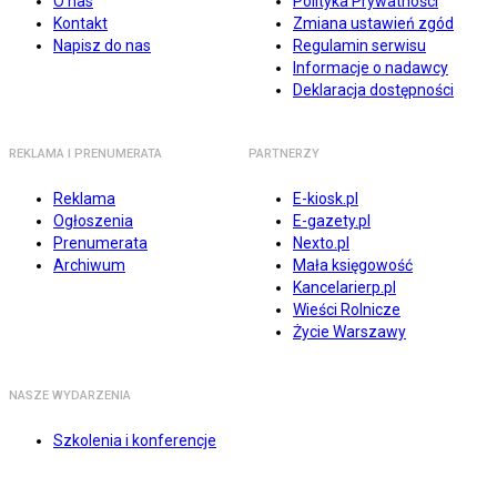
O nas
Polityka Prywatności
Kontakt
Zmiana ustawień zgód
Napisz do nas
Regulamin serwisu
Informacje o nadawcy
Deklaracja dostępności
REKLAMA I PRENUMERATA
PARTNERZY
Reklama
E-kiosk.pl
Ogłoszenia
E-gazety.pl
Prenumerata
Nexto.pl
Archiwum
Mała księgowość
Kancelarierp.pl
Wieści Rolnicze
Życie Warszawy
NASZE WYDARZENIA
Szkolenia i konferencje