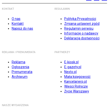
KONTAKT
REGULAMIN
O nas
Polityka Prywatności
Kontakt
Zmiana ustawień zgód
Napisz do nas
Regulamin serwisu
Informacje o nadawcy
Deklaracja dostępności
REKLAMA I PRENUMERATA
PARTNERZY
Reklama
E-kiosk.pl
Ogłoszenia
E-gazety.pl
Prenumerata
Nexto.pl
Archiwum
Mała księgowość
Kancelarierp.pl
Wieści Rolnicze
Życie Warszawy
NASZE WYDARZENIA