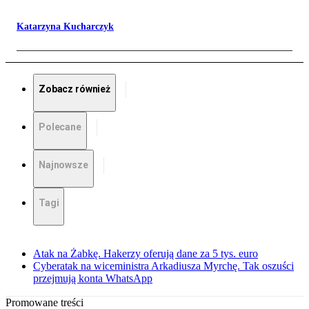
Katarzyna Kucharczyk
Zobacz również
Polecane
Najnowsze
Tagi
Atak na Żabkę. Hakerzy oferują dane za 5 tys. euro
Cyberatak na wiceministra Arkadiusza Myrchę. Tak oszuści
przejmują konta WhatsApp
Promowane treści