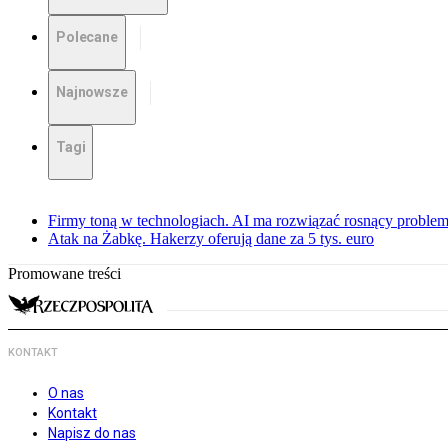
Polecane
Najnowsze
Tagi
Firmy toną w technologiach. AI ma rozwiązać rosnący proble
Atak na Żabkę. Hakerzy oferują dane za 5 tys. euro
Promowane treści
KONTAKT
O nas
Kontakt
Napisz do nas