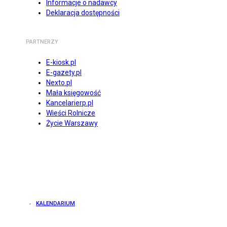
Informacje o nadawcy
Deklaracja dostępności
PARTNERZY
E-kiosk.pl
E-gazety.pl
Nexto.pl
Mała księgowość
Kancelarierp.pl
Wieści Rolnicze
Życie Warszawy
KALENDARIUM