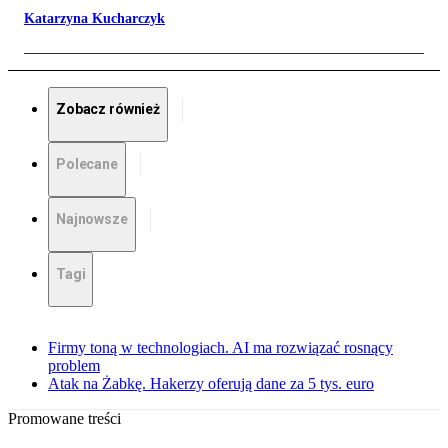
Katarzyna Kucharczyk
Zobacz również
Polecane
Najnowsze
Tagi
Firmy toną w technologiach. AI ma rozwiązać rosnący
problem
Atak na Żabkę. Hakerzy oferują dane za 5 tys. euro
Promowane treści