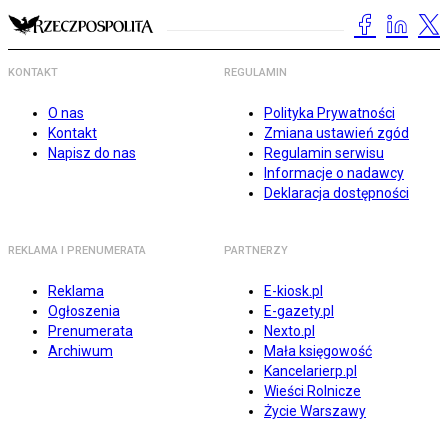
KONTAKT
REGULAMIN
O nas
Polityka Prywatności
Kontakt
Zmiana ustawień zgód
Napisz do nas
Regulamin serwisu
Informacje o nadawcy
Deklaracja dostępności
REKLAMA I PRENUMERATA
PARTNERZY
Reklama
E-kiosk.pl
Ogłoszenia
E-gazety.pl
Prenumerata
Nexto.pl
Archiwum
Mała księgowość
Kancelarierp.pl
Wieści Rolnicze
Życie Warszawy