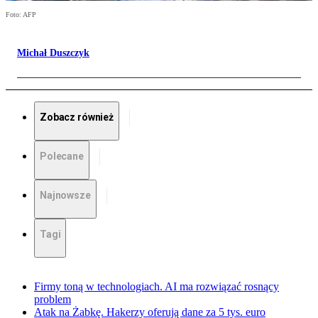
Foto: AFP
Michał Duszczyk
Zobacz również
Polecane
Najnowsze
Tagi
Firmy toną w technologiach. AI ma rozwiązać rosnący
problem
Atak na Żabkę. Hakerzy oferują dane za 5 tys. euro