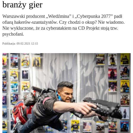
branży gier
Warszawski producent „Wiedźmina” i „Cyberpunka 2077” padł
ofiarą hakerów-szantażystów. Czy chodzi o okup? Nie wiadomo.
Nie wykluczone, że za cyberatakiem na CD Projekt stoją tzw.
psychofani.
Publikacja:
09.02.2021 12:15