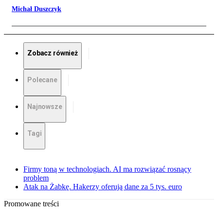
Michał Duszczyk
Zobacz również
Polecane
Najnowsze
Tagi
Firmy toną w technologiach. AI ma rozwiązać rosnący
problem
Atak na Żabkę. Hakerzy oferują dane za 5 tys. euro
Promowane treści